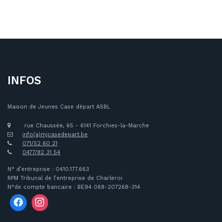
INFOS
Maison de Jeunes Case départ ASBL
rue Chaussée, 65 - 6141 Forchies-la-Marche
info(a)mjcasedepart.be
071/52 60 21
0477/82 31 54
N° d’entreprise : 0410.177.663
RPM Tribunal de l’entreprise de Charleroi
N°de compte bancaire : BE94 068-207268-314