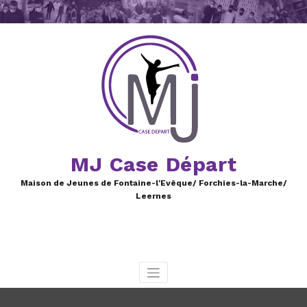
Aller
au
contenu
MJ Case Départ
Maison de Jeunes de Fontaine-l'Evêque/ Forchies-la-Marche/
Leernes