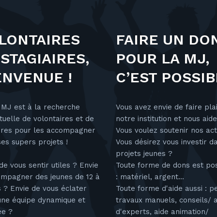
LONTAIRES
FAIRE UN DO
 STAGIAIRES,
POUR LA MJ,
ENVENUE !
C’EST POSSIB
 MJ est à la recherche
Vous avez envie de faire plai
uelle de volontaires et de
notre institution et nous aid
aires pour les accompagner
Vous voulez soutenir nos act
es supers projets !
Vous désirez vous investir d
projets jeunes ?
de vous sentir utiles ? Envie
Toute forme de dons est po
ompagner des jeunes de 12 à
: matériel, argent...
 ? Envie de vous éclater
Toute forme d'aide aussi : pe
une équipe dynamique et
travaux manuels, conseils/ a
ée ?
d'experts, aide animation/