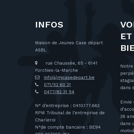
i
g
INFOS
VO
ET
a
Maison de Jeunes Case départ
BI
ASBL
t
rue Chaussée, 65 - 6141
Notre
i
Forchies-la-Marche
perpét
info(a)mjcasedepart.be
stagi
o
071/52 60 21
dans s
0477/82 31 54
n
Envie 
N° d’entreprise : 0410.177.663
d’acc
RPM Tribunal de l’entreprise de
d
26 ans
Charleroi
dans 
N°de compte bancaire : BE94
motiv