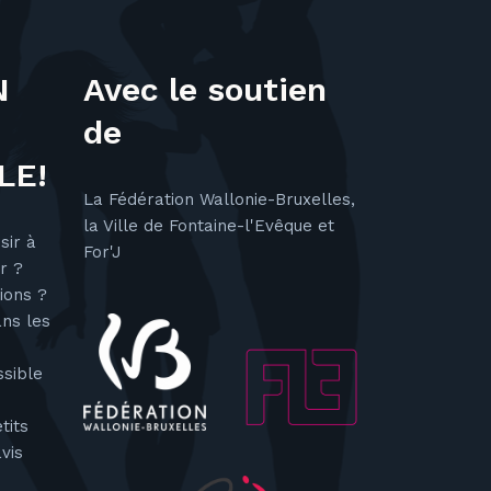
v
N
Avec le soutien
è
de
n
LE!
e
La Fédération Wallonie-Bruxelles,
la Ville de Fontaine-l'Evêque et
m
sir à
For'J
er ?
e
ions ?
ans les
n
ssible
t
tits
vis